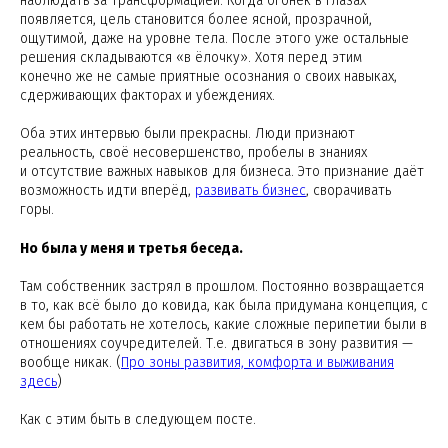
наблюдать за трансформацией. Когда огонек в глазах
появляется, цель становится более ясной, прозрачной,
ощутимой, даже на уровне тела. После этого уже остальные
решения складываются «в ёлочку». Хотя перед этим
конечно же не самые приятные осознания о своих навыках,
сдерживающих факторах и убеждениях.
Оба этих интервью были прекрасны. Люди признают
реальность, своё несовершенство, пробелы в знаниях
и отсутствие важных навыков для бизнеса. Это признание даёт
возможность идти вперёд,
развивать бизнес
, сворачивать
горы.
Но была у меня и третья беседа.
Там собственник застрял в прошлом. Постоянно возвращается
в то, как всё было до ковида, как была придумана концепция, с
кем бы работать не хотелось, какие сложные перипетии были в
отношениях соучредителей. Т.е. двигаться в зону развития —
вообще никак. (
Про зоны развития, комфорта и выживания
здесь
)
Как с этим быть в следующем посте.