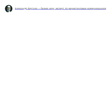
Александр Бортняк — бизнес-коуч, эксперт по маркетинговым коммуникациям