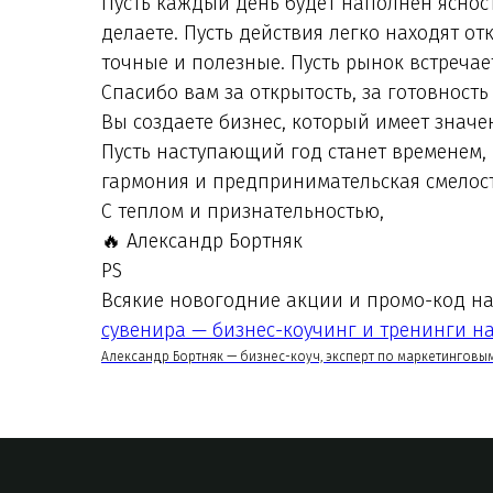
Пусть каждый день будет наполнен ясность
делаете. Пусть действия легко находят от
точные и полезные. Пусть рынок встречае
Спасибо вам за открытость, за готовность 
Вы создаете бизнес, который имеет значе
Пусть наступающий год станет временем,
гармония и предпринимательская смелост
С теплом и признательностью,
🔥 Александр Бортняк
PS
Всякие новогодние акции и промо-код на
сувенира — бизнес-коучинг и тренинги н
Александр Бортняк — бизнес-коуч, эксперт по маркетингов