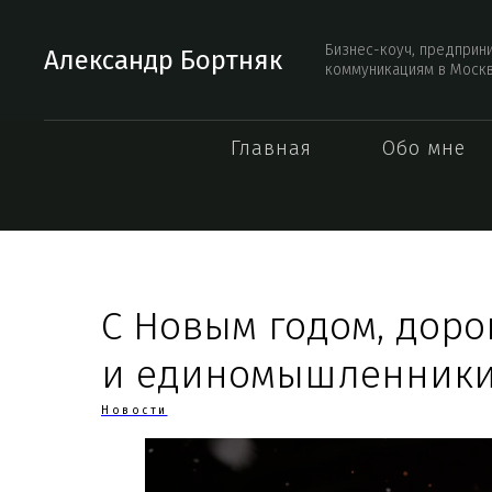
Бизнес-коуч, предприн
Александр Бортняк
коммуникациям в Моск
Главная
Обо мне
С Новым годом, доро
и единомышленники
Новости