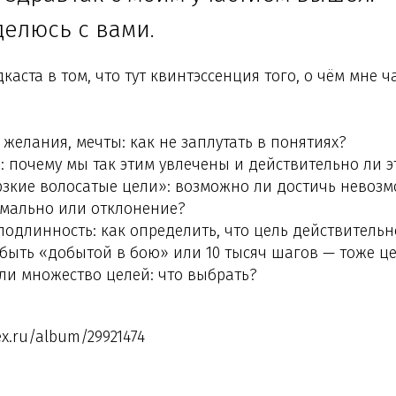
делюсь с вами.
каста в том, что тут квинтэссенция того, о чём мне 
 желания, мечты: как не заплутать в понятиях?
: почему мы так этим увлечены и действительно ли э
зкие волосатые цели»: возможно ли достичь невоз
рмально или отклонение?
подлинность: как определить, что цель действитель
быть «добытой в бою» или 10 тысяч шагов — тоже ц
ли множество целей: что выбрать?
ex.ru/album/29921474