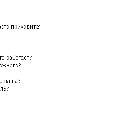
часто приходится
то работает?
можного?
но ваша?
ель?