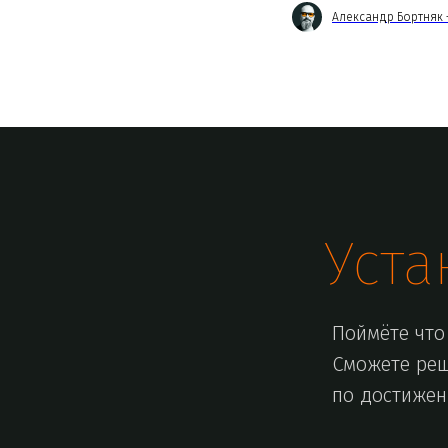
Александр Бортняк 
Уста
Поймёте что 
Сможете реш
по достижен