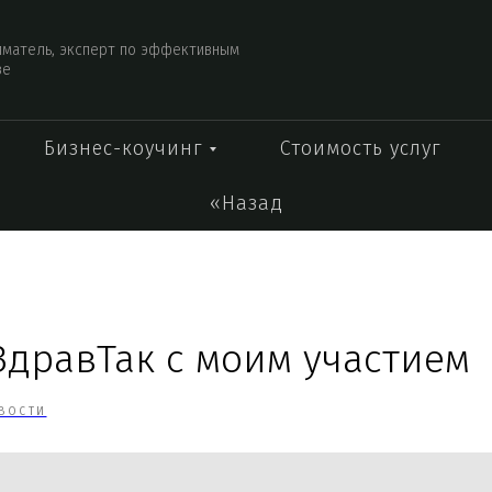
иматель, эксперт по эффективным
ве
Бизнес-коучинг
Стоимость услуг
«Назад
ЗдравТак с моим участием
ВОСТИ