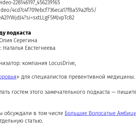
video-228146197_456239165
video/4cd7c4f709ebcf736eca17f8a59a2fb5/
eA2lYWjdJ4?si=sxtLLgF5MJvpTc82
ду подкаста
 Юлия Серегина
: Наталья Евстегнеева
изатор: компания LocusDrive,
оровья
» для специалистов превентивной медицины.
стать гостем этого замечательного подкаста — пишит
мы обсуждали в том числе
Большие Волосатые Амбиц
тдельную статью.