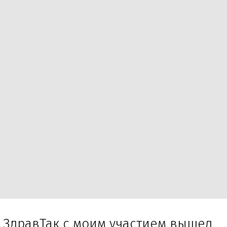
т ЗдравТак с моим участием вышел.