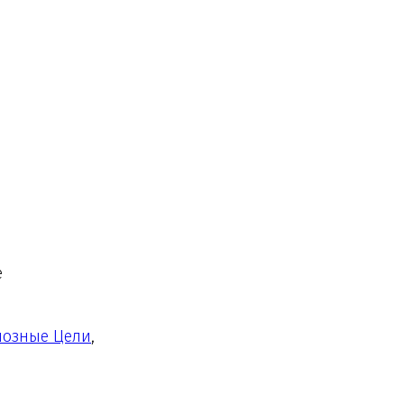
е
иозные Цели
,