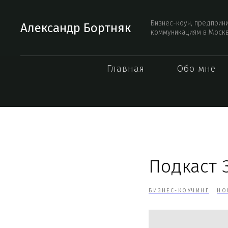
Бизнес-коуч, предприн
Александр Бортняк
коммуникациям в Моск
Главная
Обо мне
Подкаст 
БИЗНЕС-КОУЧИНГ
НО