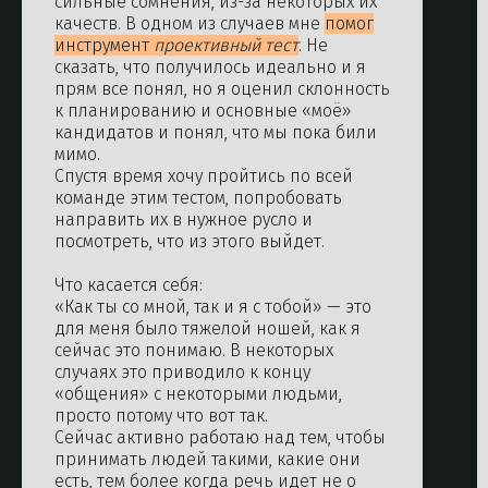
сильные сомнения, из-за некоторых их
качеств. В одном из случаев мне
помог
инструмент
проективный тест
. Не
сказать, что получилось идеально и я
прям все понял, но я оценил склонность
к планированию и основные «моё»
кандидатов и понял, что мы пока били
мимо.
Спустя время хочу пройтись по всей
команде этим тестом, попробовать
направить их в нужное русло и
посмотреть, что из этого выйдет.
Что касается себя:
«Как ты со мной, так и я с тобой» — это
для меня было тяжелой ношей, как я
сейчас это понимаю. В некоторых
случаях это приводило к концу
«общения» с некоторыми людьми,
просто потому что вот так.
Сейчас активно работаю над тем, чтобы
принимать людей такими, какие они
есть, тем более когда речь идет не о